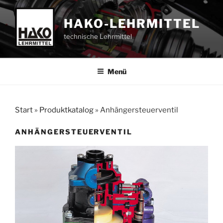
Zum
Inhalt
HAKO-LEHRMITTEL
springen
technische Lehrmittel
Menü
Start
»
Produktkatalog
»
Anhängersteuerventil
ANHÄNGERSTEUERVENTIL