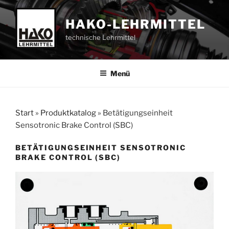
Zum
Inhalt
HAKO-LEHRMITTEL
springen
technische Lehrmittel
Menü
Start
»
Produktkatalog
»
Betätigungseinheit
Sensotronic Brake Control (SBC)
BETÄTIGUNGSEINHEIT SENSOTRONIC
BRAKE CONTROL (SBC)