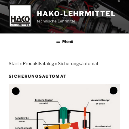
Zum
Inhalt
HAKO-LEHRMITTEL
springen
technische Lehrmittel
Menü
Start
»
Produktkatalog
»
Sicherungsautomat
SICHERUNGSAUTOMAT