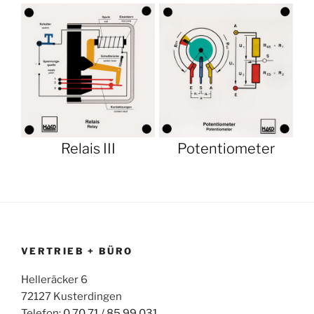
Relais III
Potentiometer
VERTRIEB + BÜRO
Helleräcker 6
72127 Kusterdingen
Telefon:
0 70 71 / 85 99 031