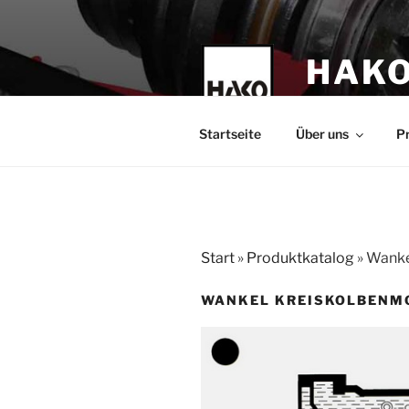
Zum
Inhalt
springen
HAKO
technische Leh
Startseite
Über uns
P
Start
»
Produktkatalog
»
Wanke
WANKEL KREISKOLBENM