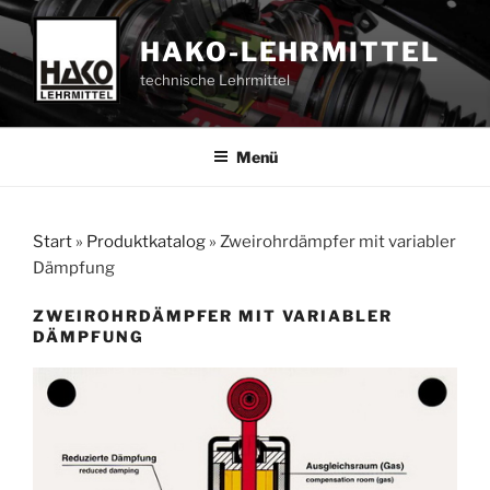
Zum
Inhalt
HAKO-LEHRMITTEL
springen
technische Lehrmittel
Menü
Start
»
Produktkatalog
»
Zweirohrdämpfer mit variabler
Dämpfung
ZWEIROHRDÄMPFER MIT VARIABLER
DÄMPFUNG