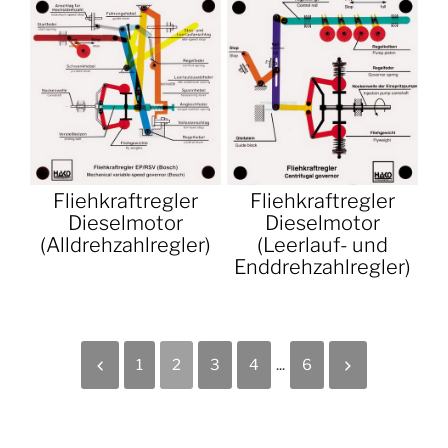
Fliehkraftregler
Fliehkraftregler
Dieselmotor
Dieselmotor
(Alldrehzahlregler)
(Leerlauf- und
Enddrehzahlregler)
1
2
3
4
...
6