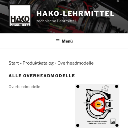
Zum
Inhalt
HAKO-LEHRMITTEL
springen
technische Lehrmittel
Menü
Start
»
Produktkatalog
»
Overheadmodelle
ALLE OVERHEADMODELLE
Overheadmodelle