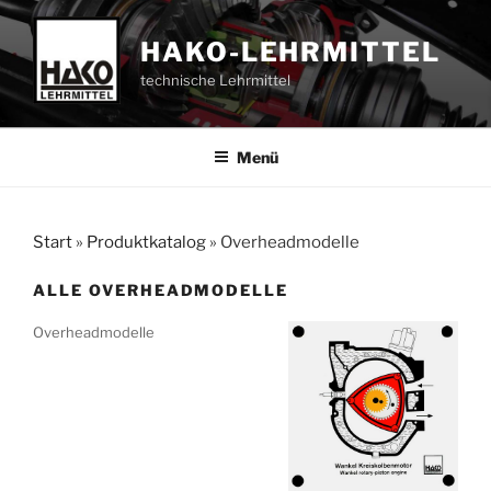
Zum
Inhalt
HAKO-LEHRMITTEL
springen
technische Lehrmittel
Menü
Start
»
Produktkatalog
»
Overheadmodelle
ALLE OVERHEADMODELLE
Overheadmodelle