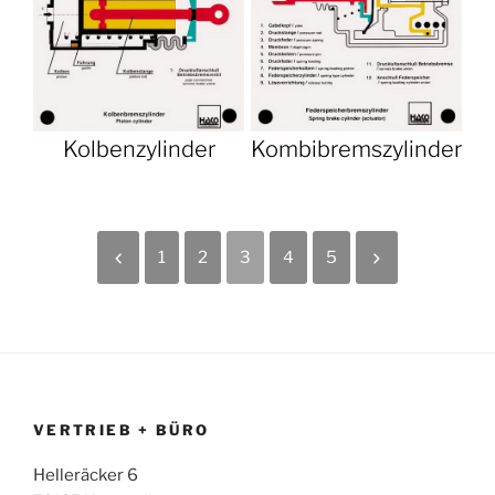
Kolbenzylinder
Kombibremszylinder
1
2
3
4
5
VERTRIEB + BÜRO
Helleräcker 6