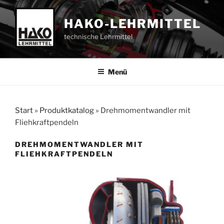
Zum
Inhalt
HAKO-LEHRMITTEL
springen
technische Lehrmittel
Menü
Start
»
Produktkatalog
»
Drehmomentwandler mit
Fliehkraftpendeln
DREHMOMENTWANDLER MIT
FLIEHKRAFTPENDELN