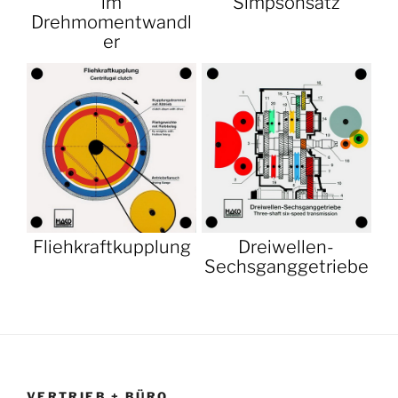
im
Simpsonsatz
Drehmomentwandl
er
Fliehkraftkupplung
Dreiwellen-
Sechsganggetriebe
VERTRIEB + BÜRO