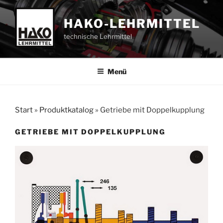
Zum
Inhalt
HAKO-LEHRMITTEL
springen
technische Lehrmittel
Menü
Start
»
Produktkatalog
»
Getriebe mit Doppelkupplung
GETRIEBE MIT DOPPELKUPPLUNG