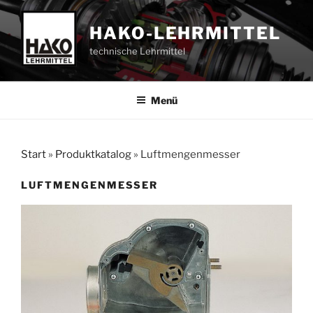
Zum
Inhalt
HAKO-LEHRMITTEL
springen
technische Lehrmittel
Menü
Start
»
Produktkatalog
»
Luftmengenmesser
LUFTMENGENMESSER