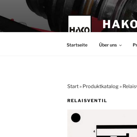
Zum
Inhalt
springen
HAKO
technische Leh
Startseite
Über uns
P
Start
»
Produktkatalog
»
Relais
RELAISVENTIL