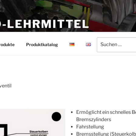
-LEHRMITTEL
rmittel
Suchen
rodukte
Produktkatalog
nach:
ventil
Ermöglicht ein schnelles B
Bremszylinders
Fahrstellung
Bremsstellung (Steuerkolbe