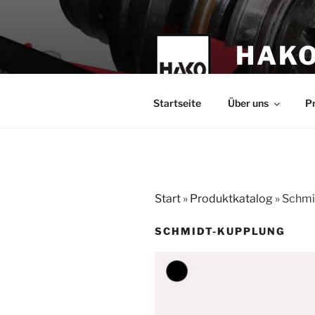
Zum
Inhalt
springen
HAKO
technische Leh
Startseite
Über uns
P
Start
»
Produktkatalog
»
Schmi
SCHMIDT-KUPPLUNG