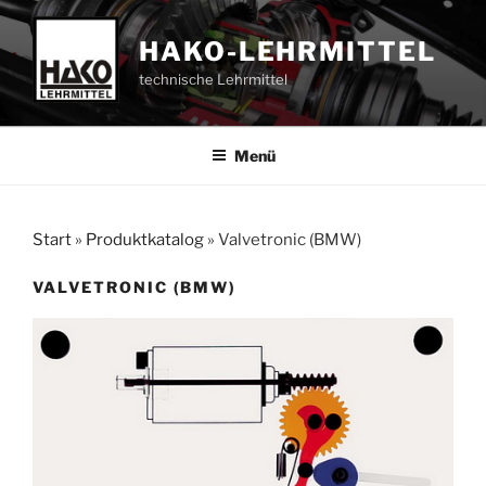
Zum
Inhalt
HAKO-LEHRMITTEL
springen
technische Lehrmittel
Menü
Start
»
Produktkatalog
»
Valvetronic (BMW)
VALVETRONIC (BMW)