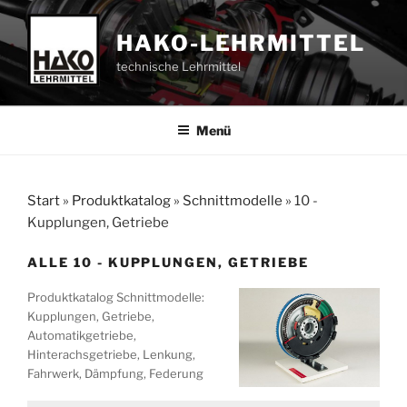
Zum
Inhalt
HAKO-LEHRMITTEL
springen
technische Lehrmittel
Menü
Start
»
Produktkatalog
»
Schnittmodelle
»
10 -
Kupplungen, Getriebe
ALLE 10 - KUPPLUNGEN, GETRIEBE
Produktkatalog Schnittmodelle:
Kupplungen, Getriebe,
Automatikgetriebe,
Hinterachsgetriebe, Lenkung,
Fahrwerk, Dämpfung, Federung