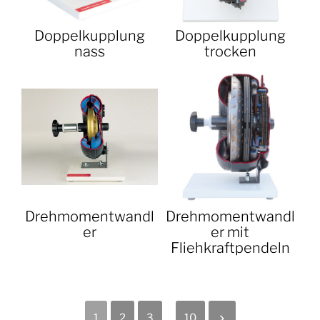
Doppelkupplung
Doppelkupplung
nass
trocken
Drehmomentwandl
Drehmomentwandl
er
er mit
Fliehkraftpendeln
1
2
3
...
10