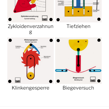
Zykloidenverzahnun
Tiefziehen
g
Klinkengesperre
Biegeversuch