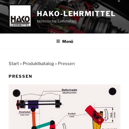
Zum
Inhalt
HAKO-LEHRMITTEL
springen
technische Lehrmittel
Menü
Start
»
Produktkatalog
»
Pressen
PRESSEN