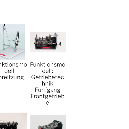
nktionsmo
Funktionsmo
dell
dell:
preitzung
Getriebetec
hnik
Fünfgang
Frontgetrieb
e