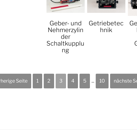
Geber- und
Getriebetec
Ge
Nehmerzylin
hnik
der
Schaltkupplu
ng
rherige Seite
1
2
3
4
5
...
10
nächste Se