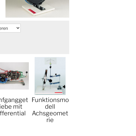
nfgangget
Funktionsmo
iebe mit
dell
fferential
Achsgeomet
rie